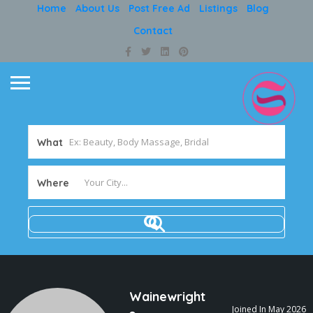
Home
About Us
Post Free Ad
Listings
Blog
Contact
What
Where
Wainewright
Joined In May 2026